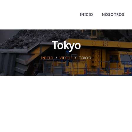
INICIO
NOSOTROS
Tokyo
INICIO
/
VIDEOS
/
TOKYO